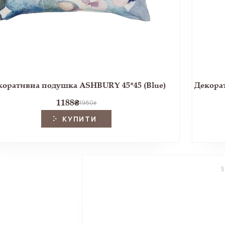
коративна подушка ASHBURY 45*45 (Blue)
1188
₴
1980
₴
КУПИТИ