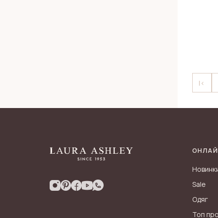
|<
ОНЛАЙ
Новинк
Sale
Одяг
Топ пр