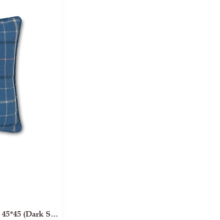
Декоративна подушка ALFRISTON 45*45 (Dark Seaspray)