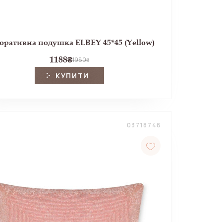
оративна подушка ELBEY 45*45 (Yellow)
1188
₴
1980
₴
КУПИТИ
03718746