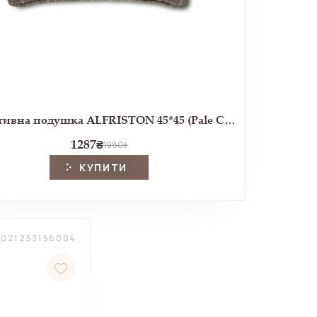
Декоративна подушка ALFRISTON 45*45 (Pale Charcoal)
1287
₴
1980
₴
КУПИТИ
5021253156004