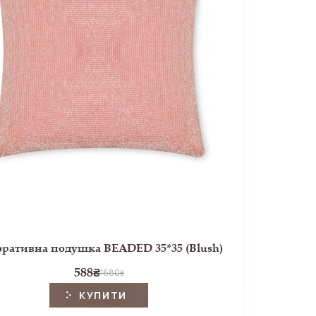
ративна подушка BEADED 35*35 (Blush)
588
₴
1680
₴
КУПИТИ