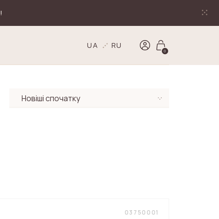
!
UA
RU
0
03750001