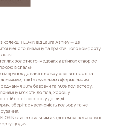
з колекції FLORIN від Laura Ashley — це
витонченого дизайну та практичного комфорту
тання.
теплих золотисто-медових відтінках створює
покою в спальні.
візерунок додає інтер’єру елегантності та
 класичним, так і з сучасним оформленням.
поєднання 60% бавовни та 40% поліестеру.
приємну м’якість до тіла, хорошу
стійкість і легкість у догляді.
рму, зберігає насиченість кольору та не
сування.
и FLORIN стане стильним акцентом вашої спальні
мфорту щодня.