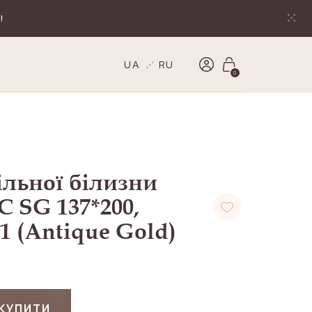
!
UA
RU
0
ільної білизни
 SG 137*200,
f-1 (Antique Gold)
КУПИТИ