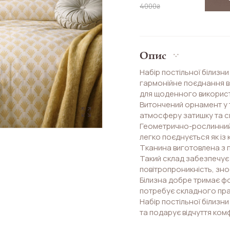
4000
₴
Опис
Набір постільної білизни 
гармонійне поєднання 
для щоденного викорис
Витончений орнамент у 
атмосферу затишку та с
Геометрично-рослинний 
легко поєднується як із
Тканина виготовлена з 
Такий склад забезпечує 
повітропроникність, зносо
Білизна добре тримає фо
потребує складного пра
Набір постільної білизн
та подарує відчуття ко