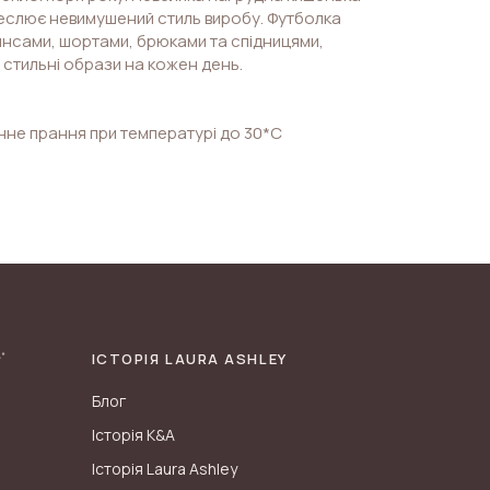
реслює невимушений стиль виробу. Футболка
инсами, шортами, брюками та спідницями,
стильні образи на кожен день.
нне прання при температурі до 30*С
ІСТОРІЯ LAURA ASHLEY
Блог
Історія K&A
Історія Laura Ashley