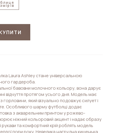
аблиця
змірів
КУПИТИ
лка Laura Ashley стане універсальною
ного гардероба.
ральної бавовни молочного кольору, вона дарує
ємні відчуття протягом усього дня. Модель має
із горловини, який візуально подовжує силует і
ьте. Особливого шарму футболці додає
товка з акварельним принтом у рожево-
ворює ніжний кольоровий акцент і надає образу
кі рукави та комфортний крій роблять модель
теплої пори року. Невелика нагрудна кишенька