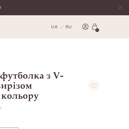
!
UA
RU
0
футболка з V-
вирізом
 кольору
A