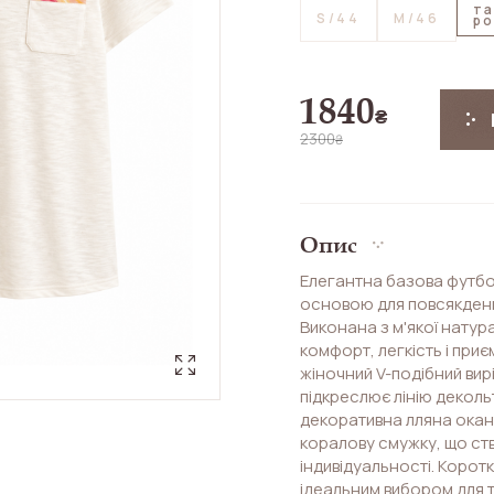
т
S/44
M/46
ро
1840
₴
2300
₴
Опис
Елегантна базова футбо
основою для повсякден
Виконана з м'якої нату
комфорт, легкість і при
жіночний V-подібний вир
підкреслює лінію декол
декоративна лляна окан
коралову смужку, що ст
індивідуальності. Корот
ідеальним вибором для 