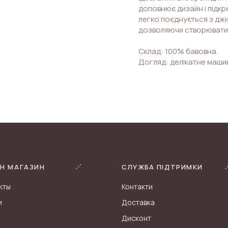
доповнює дизайн і підк
легко поєднується з дж
дозволяючи створювати 
Склад: 100% бавовна.
Догляд: делікатне маши
Н МАГАЗИН
СЛУЖБА ПІДТРИМКИ
кты
Контакти
и
Доставка
Дисконт