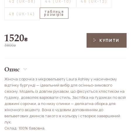
42 (UK-08)
44 (UK-10)
46 (UK-12)
таблиця
48 (UK-14)
розмірів
1520
₴
КУПИТИ
3800
₴
Опис
Жіноча сорочка з мікровельвету Laura Ashley у насиченому
відтінку бургунді — ідеальний вибір для осінньо-зимового
сезону. Модель із довгим рукавом, що фіксується хлястиком на
ґудзику, дозволяє варіювати стиль. Застібка на ґудзиках по всій
довжині сорочки, а по низу спинки — делікатна оборка для
жіночного акценту. Вона є чудовим доповненням до
вельветових джинсів такого ж кольору і створює завершений
лук.
Склад: 100% бавовна.