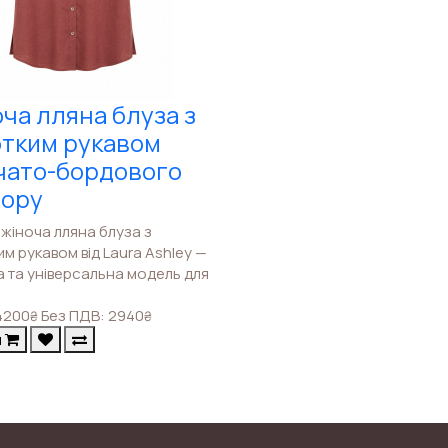
ча лляна блуза з
тким рукавом
чато-бордового
ьору
жіноча лляна блуза з
м рукавом від Laura Ashley —
а та універсальна модель для
4200
Без ПДВ: 2940
₴
₴
и