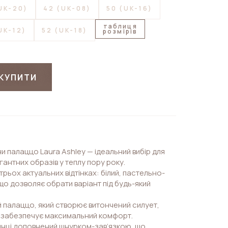
UK-20)
42 (UK-08)
50 (UK-16)
таблиця
UK-12)
52 (UK-18)
розмірів
КУПИТИ
ни палаццо Laura Ashley — ідеальний вибір для
гантних образів у теплу пору року.
рьох актуальних відтінках: білий, пастельно-
 що дозволяє обрати варіант під будь-який
й палаццо, який створює витончений силует,
а забезпечує максимальний комфорт.
инці доповнений шнурком-зав’язкою, що