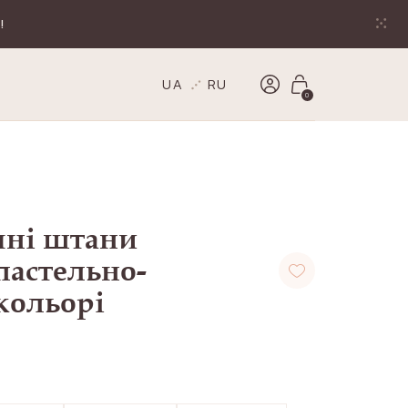
!
UA
RU
0
яні штани
пастельно-
кольорі