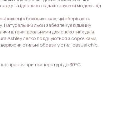
садку та ідеально підлаштовувати модель під
ні кишені в бокових швах, які зберігають
у. Натуральний льон забезпечує відмінну
лячи штани ідеальними для спекотних днів.
aura Ashley легко поєднуються з сорочками,
ворюючи стильні образи у стилі casual chic.
нне прання при температурі до 30*С