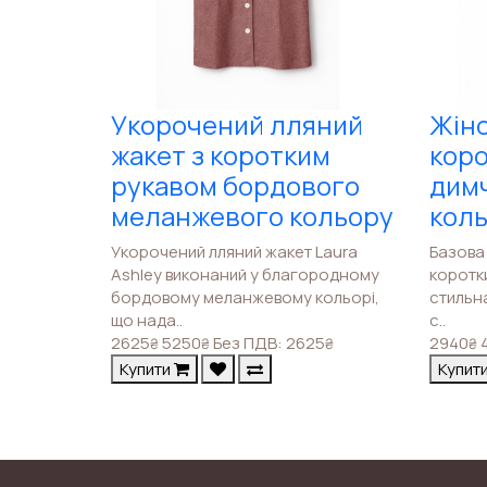
Укорочений лляний
Жіно
жакет з коротким
коро
рукавом бордового
дим
меланжевого кольору
кол
Укорочений лляний жакет Laura
Базова 
Ashley виконаний у благородному
коротки
бордовому меланжевому кольорі,
стильн
що нада..
с..
2625
5250
Без ПДВ: 2625
2940
₴
₴
₴
₴
Купити
Купит