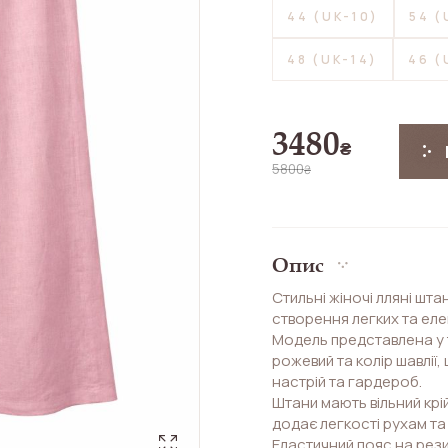
44 (UK-10)
54 (
48 (UK-14)
46 (
3480
₴
5800
₴
Опис
Стильні жіночі лляні шта
створення легких та еле
Модель представлена у т
рожевий та колір шавлії,
настрій та гардероб.
Штани мають вільний крі
додає легкості рухам т
Еластичний пояс на рез