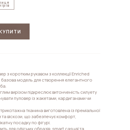
лиця
мірів
КУПИТИ
ер з коротким рукавом з коллекції Enriched
а базова модель для створення елегантного
ба.
углим вирізом підкреслює витонченість силуету
нувати пуловер із жакетами, кардиганами чи
а трикотажна тканина виготовлена із преміальної
и та віскози, що забезпечує комфорт,
ікатну посадку по фігурі.
ить для офісних образів, smart casual та