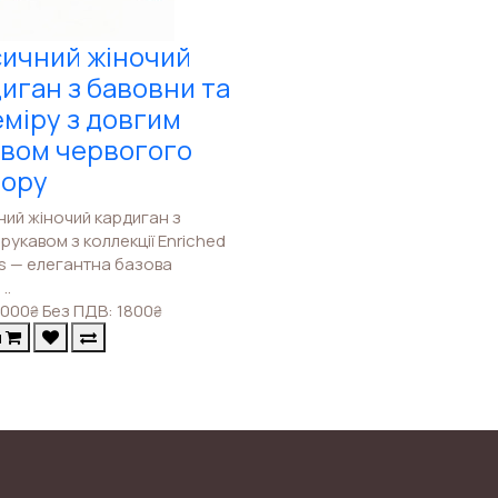
ичний жіночий
иган з бавовни та
міру з довгим
вом червогого
ьору
ний жіночий кардиган з
рукавом з коллекції Enriched
cs — елегантна базова
..
000
Без ПДВ: 1800
₴
₴
и