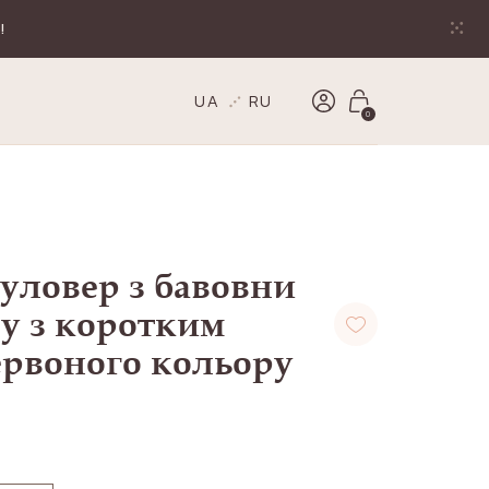
!
UA
RU
0
уловер з бавовни
у з коротким
ервоного кольору