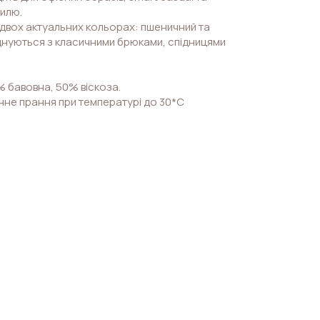
илю.
двох актуальних кольорах: пшеничний та
днуються з класичними брюками, спідницями
% бавовна, 50% віскоза.
нне прання при температурі до 30*С