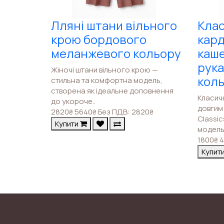
Лляні штани вільного
Клас
крою бордового
кард
меланжевого кольору
каше
рука
Жіночі штани вільного крою —
кол
стильна та комфортна модель,
створена як ідеальне доповнення
Класич
до укороче..
довгим 
2820
5640
Без ПДВ: 2820
₴
₴
₴
Classi
Купити
модель 
1800
4
₴
Купит