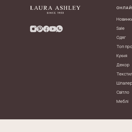
ОНЛАЙ
Новинк
Sale
Одяг
Топ пр
Кухня
Декор
Тексти
Шпале
Світло
Меблі