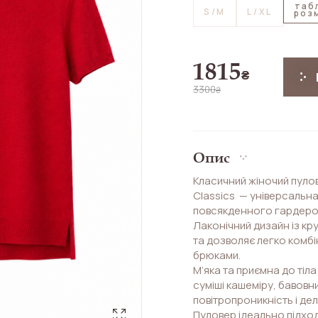
таб
S/M
L/XL
роз
1815
₴
3300
₴
Опис
Класичний жіночий пулов
Classics — універсальн
повсякденного гардеро
Лаконічний дизайн із кр
та дозволяє легко комбі
брюками.
М’яка та приємна до тіл
суміші кашеміру, бавовн
повітропроникність і дел
Пуловер ідеально підход