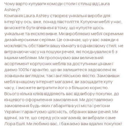
Чому варто купувати комоди столи і стільці від Laura
Ashley?
Компанія Laura Ashley створює унікальні вироби для
інтер'єру ось, вже, понад півстоліття. Купуючи меблі у нас,
ви можете бути впевнені в тому, що купуєте щось
унікальне та ексклюзивне. Ми виробляємо меблі окремими
дизайнерськими серіями. Це означає, що у вас завжди є
можливість обставити вашу кімнату в однаковому стилі, не
витрачаючи часу на пошуки речей, які поєднувалися б з
іншими меблями. Ми пропонуємо вам величезний
асортимент корпусних меблів за доступними цінами і
даємо 100% гарантію, що ви залишитеся задоволені як
зовнішнім виглядом, так і англійською якістю. Замовивши
меблі в нашому інтернет магазині, ви заощадите купу
часу, і зможете витратити його з більшою користю.
Всього кілька кліків відділяють вас від вибору покупки, до
кінцевого оформлення замовлення. Ми доставляємо
замовлення будь-яких габаритів в усі міста і регіони
України і гарантуємо цілісність, обраних вами речей. Ми
вдячні, за те, що серед усіх магазинів, ви вибрали саме
Лора Ешлі. Ми любимо вас, і бажаємо вам вдалих покупок!