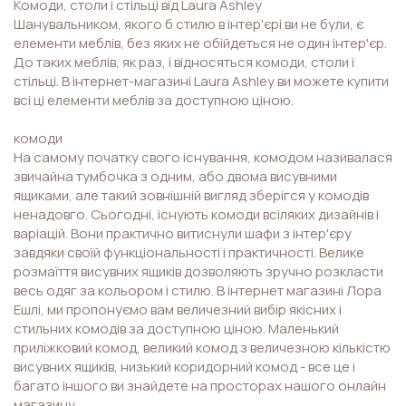
Комоди, столи і стільці від Laura Ashley
Шанувальником, якого б стилю в інтер'єрі ви не були, є
елементи меблів, без яких не обійдеться не один інтер'єр.
До таких меблів, як раз, і відносяться комоди, столи і
стільці. В інтернет-магазині Laura Ashley ви можете купити
всі ці елементи меблів за доступною ціною.
комоди
На самому початку свого існування, комодом називалася
звичайна тумбочка з одним, або двома висувними
ящиками, але такий зовнішній вигляд зберігся у комодів
ненадовго. Сьогодні, існують комоди всіляких дизайнів і
варіацій. Вони практично витиснули шафи з інтер'єру
завдяки своїй функціональності і практичності. Велике
розмаїття висувних ящиків дозволяють зручно розкласти
весь одяг за кольором і стилю. В інтернет магазині Лора
Ешлі, ми пропонуємо вам величезний вибір якісних і
стильних комодів за доступною ціною. Маленький
приліжковий комод, великий комод з величезною кількістю
висувних ящиків, низький коридорний комод - все це і
багато іншого ви знайдете на просторах нашого онлайн
магазину.