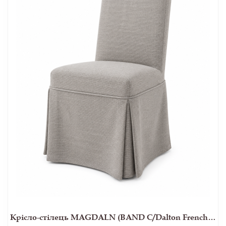
Крісло-стілець MAGDALN (BAND C/Dalton French Grey)