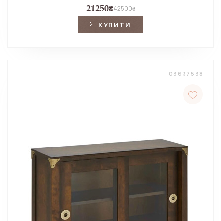
21250
₴
42500
₴
КУПИТИ
03637538