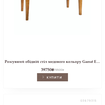
Розсувний обідній стіл медового кольору Garrat Extending Dining Table (Honey)
39750
₴
79500
₴
КУПИТИ
03679315