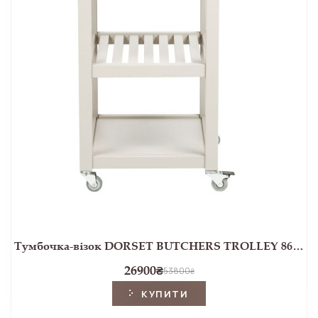
Тумбочка-візок DORSET BUTCHERS TROLLEY 86*65*45 (White)
26900
₴
53800
₴
КУПИТИ