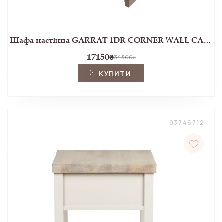
Шафа настінна GARRAT 1DR CORNER WALL CABINET 78*61*33 (Dark Chestnut)
17150
₴
34300
₴
КУПИТИ
03746712