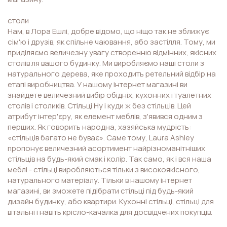
столи
Нам, в Лора Ешлі, добре відомо, що ніщо так не зближує
сім'ю і друзів, як спільне чаювання, або застілля. Тому, ми
приділяємо величезну увагу створенню відмінних, якісних
столів ля вашого будинку. Ми виробляємо наші столи з
натурального дерева, яке проходить ретельний відбір на
етапі виробництва. У нашому інтернет магазині ви
знайдете величезний вибір обідніх, кухонних і туалетних
столів і столиків. Стільці Ну і куди ж без стільців. Цей
атрибут інтер'єру, як елемент меблів, з'явився одним з
перших. Як говорить народна, хазяйська мудрість:
«стільців багато не буває». Саме тому, Laura Ashley
пропонує величезний асортимент найрізноманітніших
стільців на будь-який смак і колір. Так само, як і вся наша
меблі - стільці виробляються тільки з високоякісного,
натурального матеріалу. Тільки в нашому інтернет
магазині, ви зможете підібрати стільці під будь-який
дизайн будинку, або квартири. Кухонні стільці, стільці для
вітальні і навіть крісло-качалка для досвідчених покупців.