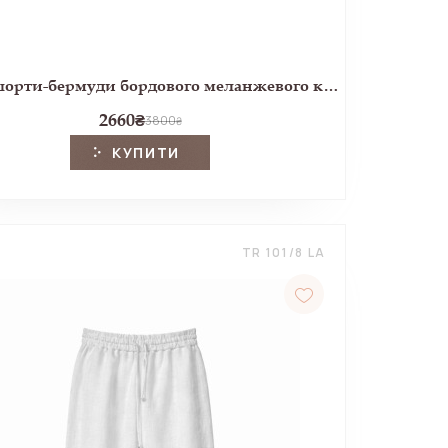
Лляні шорти-бермуди бордового меланжевого кольору
2660
₴
3800
₴
КУПИТИ
TR 101/8 LA