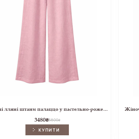
Жіночі лляні штани палаццо у пастельно-рожевому кольорі
Жіноч
3480
₴
5800
₴
КУПИТИ