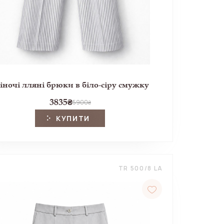
ночі лляні брюки в біло-сіру смужку
3835
₴
5900
₴
КУПИТИ
TR 500/8 LA