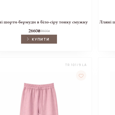
і шорти-бермуди в біло-сіру тонку смужку
2660
₴
3800
₴
КУПИТИ
TR 101/9 LA