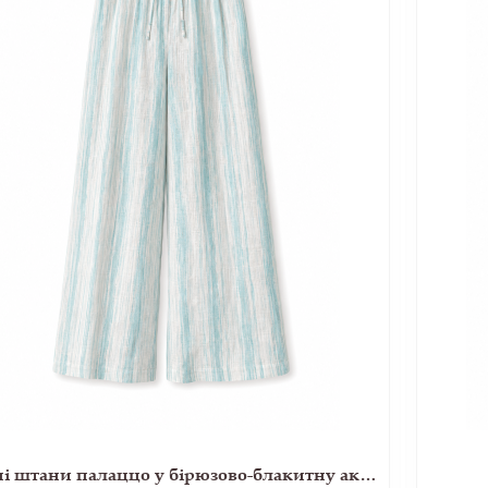
Льняні штани палаццо у бірюзово-блакитну акварельну смужку