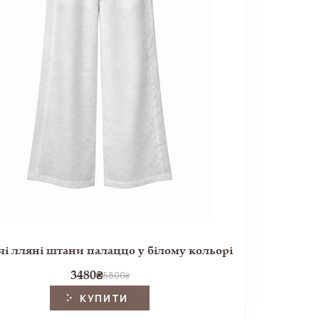
і лляні штани палаццо у білому кольорі
3480
₴
5800
₴
КУПИТИ