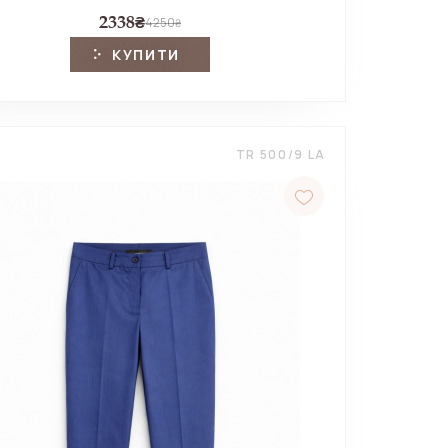
2338
₴
4250
₴
КУПИТИ
TR 500/9 LA