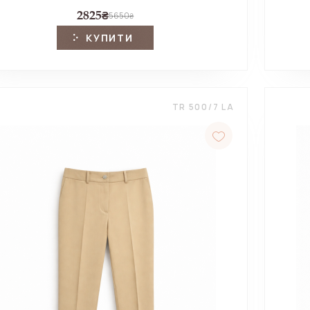
2825
₴
5650
₴
КУПИТИ
TR 500/7 LA