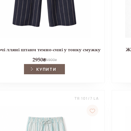
чі лляні штани темно-сині у тонку смужку
Жі
2950
₴
5900
₴
КУПИТИ
TR 101/7 LA