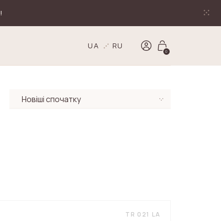
!
UA
RU
0
TR 021 LA