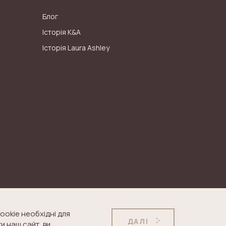
Блог
Історія K&A
Історія Laura Ashley
ookie необхідні для
ДАЛІ
и наш сайт, ви