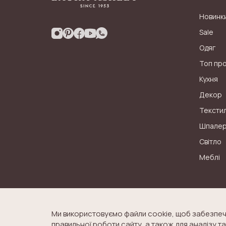
Новинк
Sale
Одяг
Топ пр
Кухня
Декор
Тексти
Шпале
Світло
Меблі
Ми використовуємо файли cookie, щоб забезпеч
правильної роботи сайту, а також для аналізу 