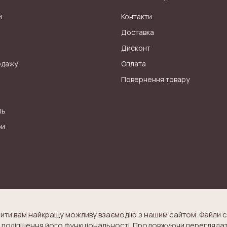
и
Контакти
Доставка
Дисконт
одажу
Оплата
Повернення товару
ль
ри
ити вам найкращу можливу взаємодію з нашим сайтом. Файли c
та поліпшення його функціональності. Продовжуючи переглядат