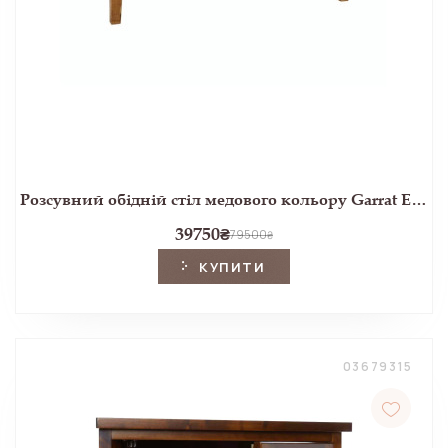
Розсувний обідній стіл медового кольору Garrat Extending Dining Table (Honey)
39750
₴
79500
₴
КУПИТИ
03679315