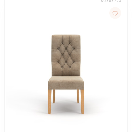
40888773