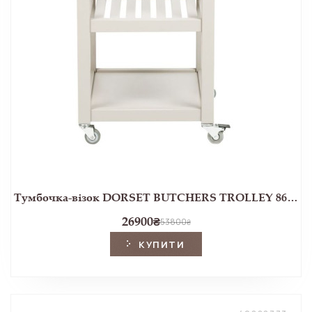
Тумбочка-візок DORSET BUTCHERS TROLLEY 86*65*45 (White)
26900
₴
53800
₴
КУПИТИ