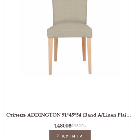
Стілець ADDINGTON 91*45*54 (Band A/Linen Plain Natural)
14800
₴
29600
₴
КУПИТИ