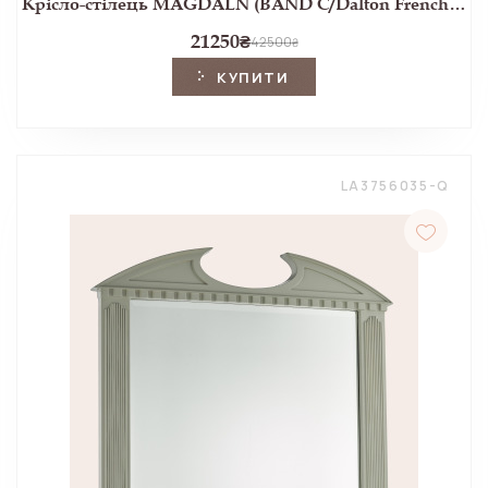
Крісло-стілець MAGDALN (BAND C/Dalton French Grey)
21250
₴
42500
₴
КУПИТИ
LA3756035-Q