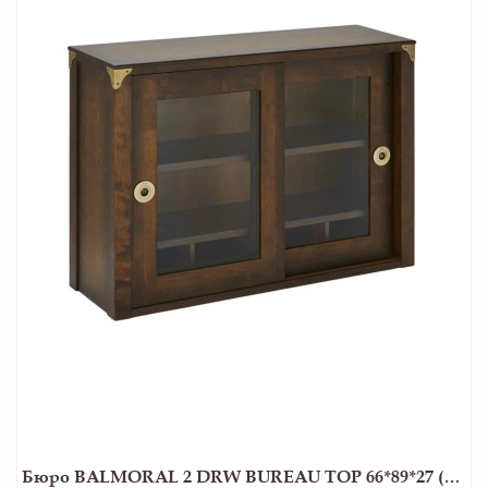
Бюро BALMORAL 2 DRW BUREAU TOP 66*89*27 (Chestnut)