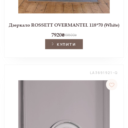
Дзеркало ROSSETT OVERMANTEL 118*70 (White)
7920
₴
19800
₴
КУПИТИ
LA3691921-Q