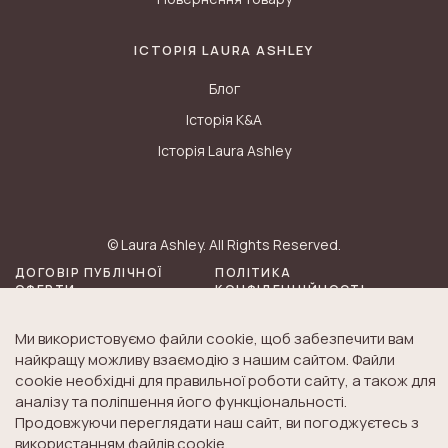
ІСТОРІЯ LAURA ASHLEY
Блог
Історія K&A
Історія Laura Ashley
© Laura Ashley. All Rights Reserved.
ДОГОВІР ПУБЛІЧНОЇ
ПОЛІТИКА
ОФЕРТИ
КОНФІДЕНЦІЙНОСТІ
Ми використовуємо файли cookie, щоб забезпечити вам
найкращу можливу взаємодію з нашим сайтом. Файли
cookie необхідні для правильної роботи сайту, а також для
аналізу та поліпшення його функціональності.
Продовжуючи переглядати наш сайт, ви погоджуєтесь з
використанням файлів cookie.