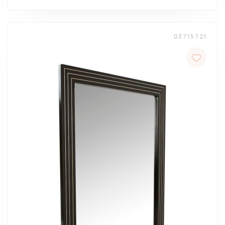
03715721