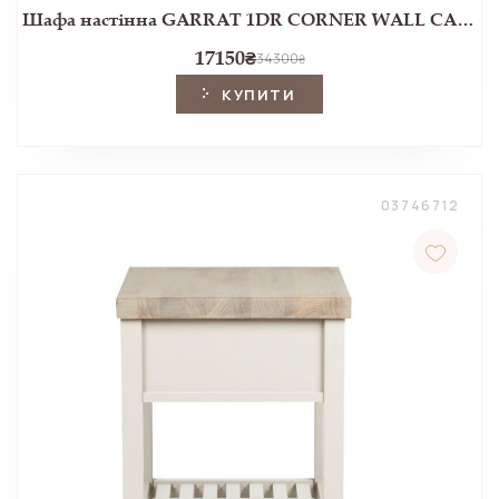
Шафа настінна GARRAT 1DR CORNER WALL CABINET 78*61*33 (Dark Chestnut)
17150
₴
34300
₴
КУПИТИ
03746712