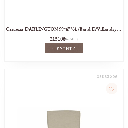
Стілець DARLINGTON 99*47*61 (Band D/Villandry Dark Linen)
21510
₴
47800
₴
КУПИТИ
03563226