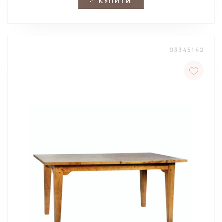
КУПИТИ
03345142