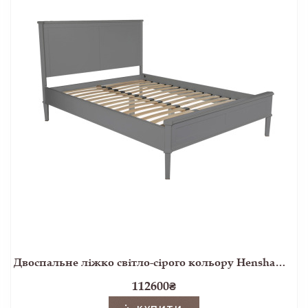
Двоспальне ліжко світло-сірого кольору Henshaw 5'0 Bed Frame (Pale Steel)+B12
112600
₴