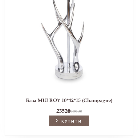
База MULROY 10*42*15 (Champagne)
2352
₴
5880
₴
КУПИТИ