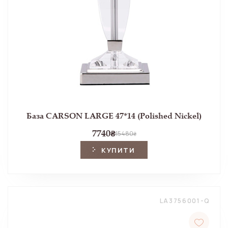
База CARSON LARGE 47*14 (Polished Nickel)
7740
₴
15480
₴
КУПИТИ
LA3756001-Q