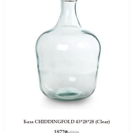
База CHIDDINGFOLD 43*28*28 (Clear)
1872
₴
4680
₴