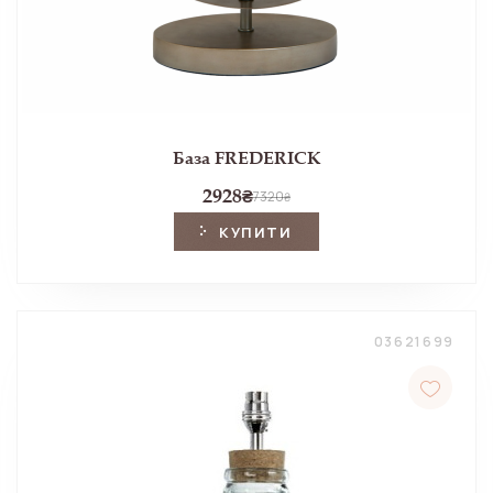
База FREDERICK
2928
₴
7320
₴
КУПИТИ
03621699