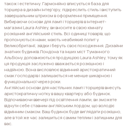
також і естетичну. Гармонійно вписується база для
торшера в дизайн інтер'єру, підкреслить стиль і виступить
завершальним штрихом в оформленні приміщення.
Вибираючи основи для ламп і торшерів в інтернет-
магазині Laura Ashley, ви вносите в свою кімнату
розкішний англійський стиль. Всі одиниці товарів, що
пропонуються нами, мають неабиякий попит у
Великобританії, звідки і беруть своє походження. Дизайни
знатних будинків Лондона та інших міст Туманного
Альбіону доповнюються продукцією Laura Ashley, тому як
ця продукція заслужено вважається розкішною і
надійною. Вона висловлює відмінний аристократичний
смак господарів і залишається не менше шикарною і
функціональної через роки.
Англійські основи для настільних ламп і торшерів внесуть
аристократичну нотку в вашу квартиру або будинок.
Відпочиваючи ввечері під освітлення лампи, ви зможете
відчути себе ставним англійським лордом, що володіє
відмінним смаком. Ваш будинок буде виглядати розкішно,
але в той же час залишиться самим теплим і затишним для
вас.