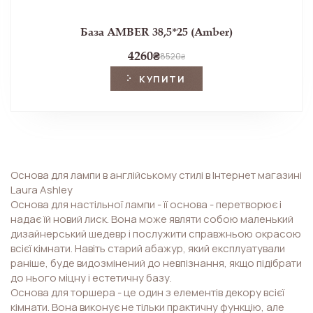
База AMBER 38,5*25 (Amber)
4260
₴
8520
₴
КУПИТИ
Основа для лампи в англійському стилі в Інтернет магазині
Laura Ashley
Основа для настільної лампи - її основа - перетворює і
надає їй новий лиск. Вона може являти собою маленький
дизайнерський шедевр і послужити справжньою окрасою
всієї кімнати. Навіть старий абажур, який експлуатували
раніше, буде видозмінений до невпізнання, якщо підібрати
до нього міцну і естетичну базу.
Основа для торшера - це один з елементів декору всієї
кімнати. Вона виконує не тільки практичну функцію, але