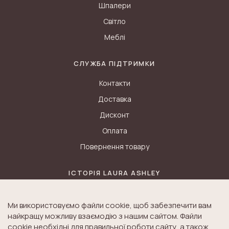
Шпалери
Світло
Меблі
СЛУЖБА ПІДТРИМКИ
Контакти
Доставка
Дисконт
Оплата
Повернення товару
ІСТОРІЯ LAURA ASHLEY
Блог
Ми використовуємо файли cookie, щоб забезпечити вам
Історія K&A
найкращу можливу взаємодію з нашим сайтом. Файли
Історія Laura Ashley
cookie необхідні для правильної роботи сайту, а також