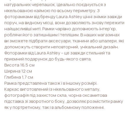
натуральних черепашок, ідеально поєднується з
нікельованою каймою по всьому периметру. З
фоторамками від бренду Laura Ashley цінні знімки завжди
поруч, на видному місці, вони дозволяють знову пережити
найщасливіші миті. Рамки чарівно доповнюють інтер'єр,
роблячи його затишнішим і теплішим. В наших магазинах
ви зможете підібрати аксесуари, тканини або шпалери, які
допоможуть створити неповторний, унікальний дизайн.
Фоторамки від Laura Ashley – це завжди стильний та
приємний подарунок до будь-якого свята.
Висота 16,5 см
Ширина 12 см
Глибина 1,7 см
Рамка представлена також і в іншому розмірі.
Каркас виготовлений із нікельованого металу,
фотографія під захистом скла, чорна оксамитова
підставка зі зворотного боку, дозволяє розмістити рамку
як у портретному, так і в альбомному положенні.