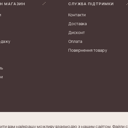
Н МАГАЗИН
СЛУЖБА ПІДТРИМКИ
и
Контакти
Доставка
Дисконт
одажу
Оплата
Повернення товару
ль
ри
ити вам найкращу можливу взаємодію з нашим сайтом. Файли c