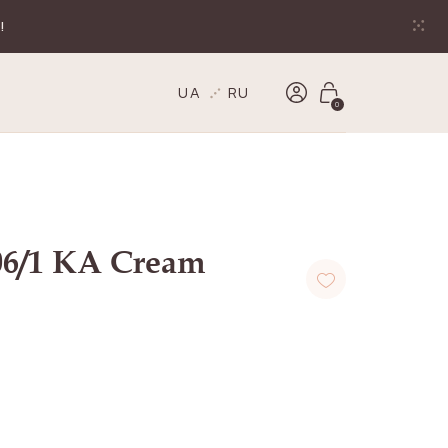
!
UA
RU
0
06/1 KA Cream