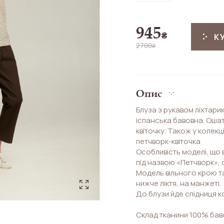
945
₴
К
2700
₴
Опис
Блуза з рукавом ліхтарик
іспанська бавовна. Ошат
квіточку. Також у колек
петчворк-квіточка
Особливість моделі, що 
під назвою «Петчворк»,
Модель вільного крою та
нижче ліктя, на манжеті.
До блузи йде спідниця к
Склад тканини 100% бав