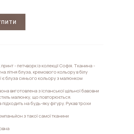
УПИТИ
 принт - петчворк із колекції Софія. Тканина -
на літня блуза, кремового кольору в білу
ції є блуза синього кольору з малюнком
вона виготовлена з іспанської щільної бавовни
 стиль малюнку, що повторюється.
 підходить на будь-яку фігуру. Рукав трохи
омпаньйон з такої самої тканини
овна