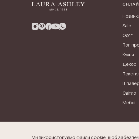
ОНЛАЙ
Новинк
Sale
Одяг
Топ пр
Кухня
Декор
Тексти
Шпале
Світло
Меблі
Ми використовуємо файли cookie, щоб забезпеч