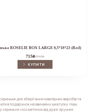
ька ROSELIE BOX LARGE 8,5*18*23 (Red)
715
₴
2040
₴
КУПИТИ
скриньки для зберігання ювелірних виробів та
рати в подарунок незвичайну шкатулку. Наш
 скриньок і косметичок від дуже зручних