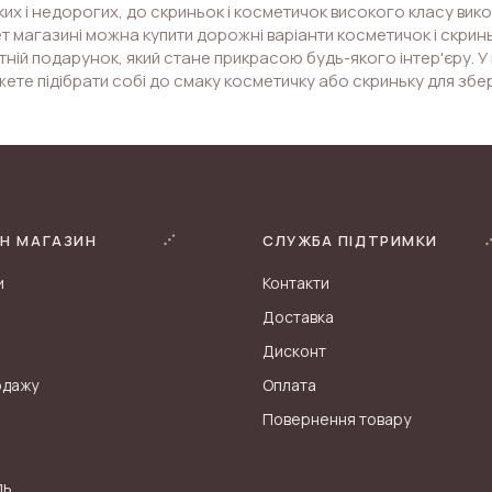
их і недорогих, до скриньок і косметичок високого класу ви
т магазині можна купити дорожні варіанти косметичок і скринь
ній подарунок, який стане прикрасою будь-якого інтер'єру. У 
ете підібрати собі до смаку косметичку або скриньку для збе
Н МАГАЗИН
СЛУЖБА ПІДТРИМКИ
и
Контакти
Доставка
Дисконт
одажу
Оплата
Повернення товару
ль