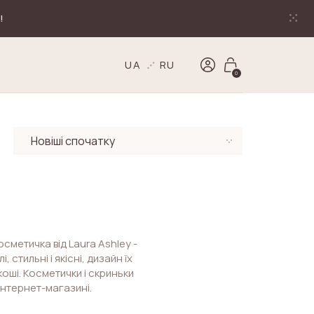
!
UA
RU
0
сметичка від Laura Ashley -
стильні і якісні, дизайн їх
оші. Косметички і скриньки
 інтернет-магазині.