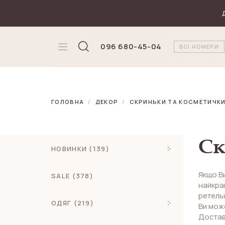
₴
Валюта
096 680-45-04
ВСІ НОМЕРИ
ГОЛОВНА
ДЕКОР
СКРИНЬКИ ТА КОСМЕТИЧК
Ск
НОВИНКИ (139)
Якщо Ви
SALE (378)
найкращ
ретельн
ОДЯГ (219)
Ви може
Доставк