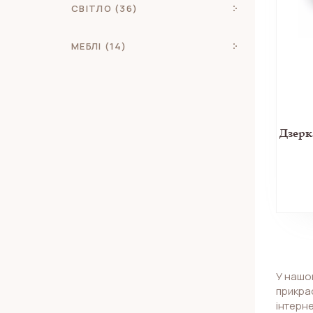
СВІТЛО (36)
МЕБЛІ (14)
У нашом
прикрас
інтерн