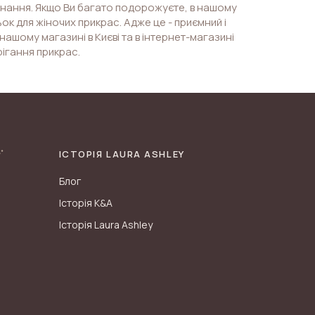
конання. Якщо Ви багато подорожуєте, в нашому
ок для жіночих прикрас. Адже це - приємний і
нашому магазині в Києві та в інтернет-магазині
рігання прикрас.
ІСТОРІЯ LAURA ASHLEY
Блог
Історія K&A
Історія Laura Ashley