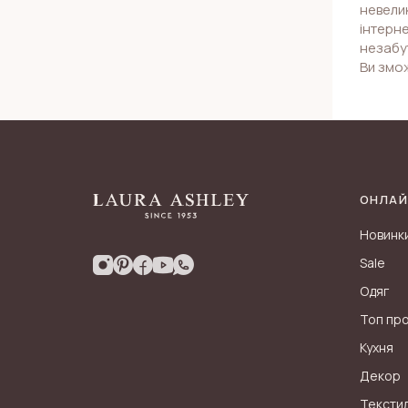
невелик
інтерне
незабут
Ви змож
ОНЛАЙ
Новинк
Sale
Одяг
Топ пр
Кухня
Декор
Тексти