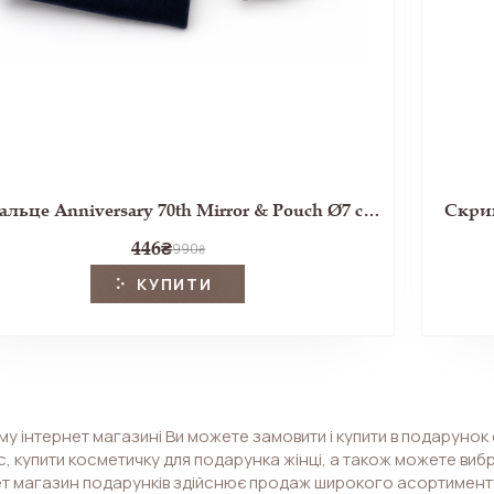
Дзеркальце Anniversary 70th Mirror & Pouch Ø7 cm (Royal Bloom)
Скрин
446
₴
990
₴
КУПИТИ
у інтернет магазині Ви можете замовити і купити в подарунок 
, купити косметичку для подарунка жінці, а також можете виб
ет магазин подарунків здійснює продаж широкого асортименту