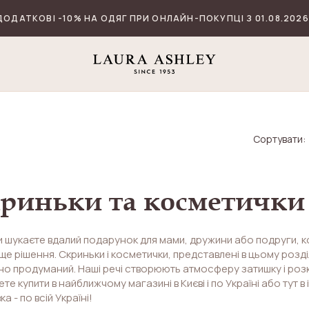
ДОДАТКОВІ -10% НА ОДЯГ ПРИ ОНЛАЙН-ПОКУПЦІ З 01.08.2026
Сортувати:
И
риньки та косметички
 шукаєте вдалий подарунок для мами, дружини або подруги, ко
е рішення. Скриньки і косметички, представлені в цьому розділі, 
о продуманий. Наші речі створюють атмосферу затишку і розк
те купити в найближчому магазині в Києві і по Україні або тут в
а - по всій Україні!