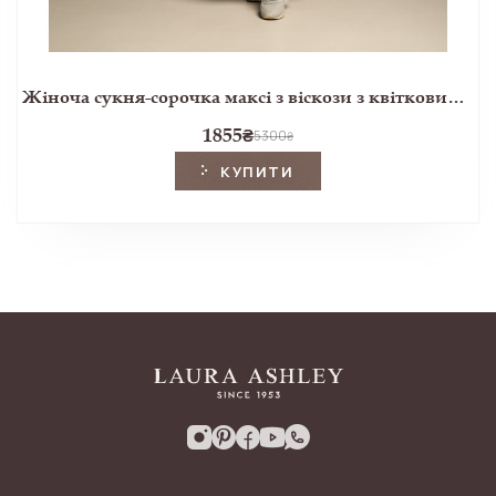
Жіноча сукня-сорочка максі з віскози з квітковим принтом Ellerby black
1855
₴
5300
₴
КУПИТИ