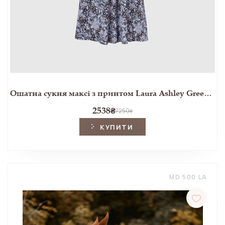
Ошатна сукня максі з принтом Laura Ashley Greenfield Peony
2538
₴
7250
₴
КУПИТИ
MD 500 LA