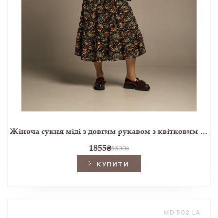
Жіноча сукня міді з довгим рукавом з квітковим принтом Ellerby black
1855
₴
5300
₴
КУПИТИ
MD 502 LA