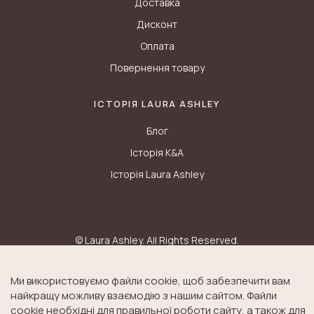
Доставка
Дисконт
Оплата
Повернення товару
ІСТОРІЯ LAURA ASHLEY
Блог
Історія K&A
Історія Laura Ashley
© Laura Ashley. All Rights Reserved.
ДОГОВІР ПУБЛІЧНОЇ
ПОЛІТИКА
ОФЕРТИ
КОНФІДЕНЦІЙНОСТІ
Ми використовуємо файли cookie, щоб забезпечити вам
найкращу можливу взаємодію з нашим сайтом. Файли
cookie необхідні для правильної роботи сайту, а також для