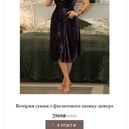
Вечірня сукня з фіолетового шовку-деворе
2968
₴
8480
₴
КУПИТИ