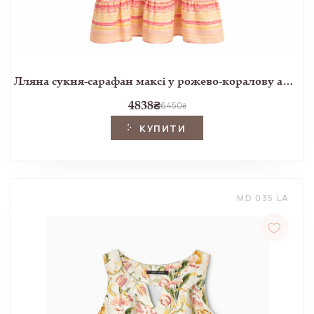
Лляна сукня-сарафан максі у рожево-коралову акварельну смужку
4838
₴
6450
₴
КУПИТИ
MD 035 LA