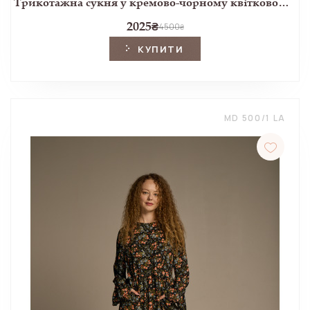
Трикотажна сукня у кремово-чорному квітковому принті Lloyd
2025
₴
4500
₴
КУПИТИ
MD 500/1 LA