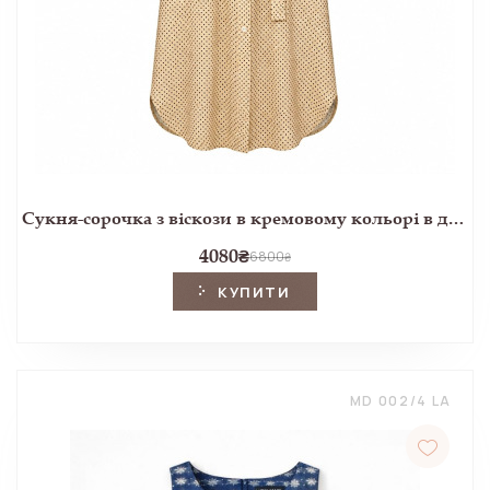
Сукня-сорочка з віскози в кремовому кольорі в дрібний чорний горошок
4080
₴
6800
₴
КУПИТИ
MD 002/4 LA