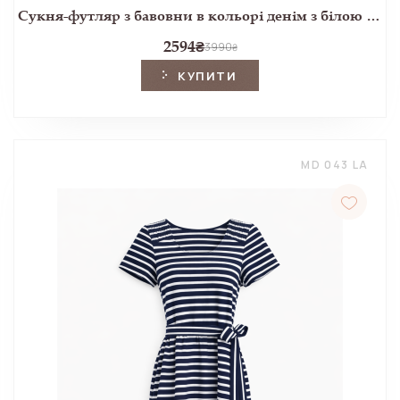
Сукня-футляр з бавовни в кольорі денім з білою вишивкою
2594
₴
3990
₴
КУПИТИ
MD 043 LA