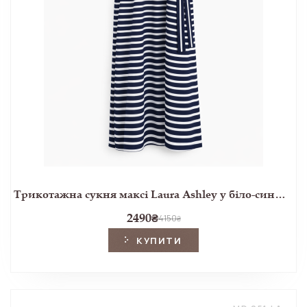
Трикотажна сукня максі Laura Ashley у біло-синю смужку
2490
₴
4150
₴
КУПИТИ