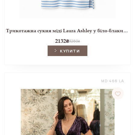
Трикотажна сукня міді Laura Ashley у біло-блакитну смужку
2132
₴
3280
₴
КУПИТИ
MD 466 LA