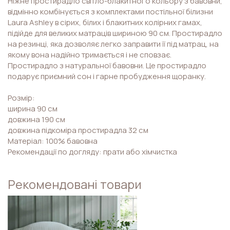
Ніжне простирадло світло-блакитного кольору з бавовни,
відмінно комбінується з комплектами постільної білизни
Laura Ashley в сірих, білих і блакитних колірних гамах,
підійде для великих матраців шириною 90 см. Простирадло
на резинці, яка дозволяє легко заправити її під матрац, на
якому вона надійно тримається і не сповзає.
Простирадло з натуральної бавовни. Це простирадло
подарує приємний сон і гарне пробудження щоранку.
Розмір:
ширина 90 см
довжина 190 см
довжина підкоміра простирадла 32 см
Матеріал: 100% бавовна
Рекомендації по догляду: прати або хімчистка
Рекомендовані товари