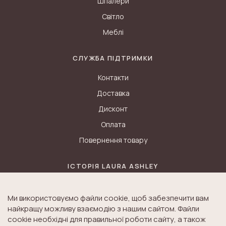
Шпалери
Світло
Меблі
СЛУЖБА ПІДТРИМКИ
Контакти
Доставка
Дисконт
Оплата
Повернення товару
ІСТОРІЯ LAURA ASHLEY
Блог
Ми використовуємо файли cookie, щоб забезпечити вам
Історія K&A
найкращу можливу взаємодію з нашим сайтом. Файли
Історія Laura Ashley
cookie необхідні для правильної роботи сайту, а також