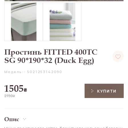
Простинь FITTED 400TC
SG 90*190*32 (Duck Egg)
Модель:: 5021253142090
1505
₴
КУПИТИ
2150
₴
Опис