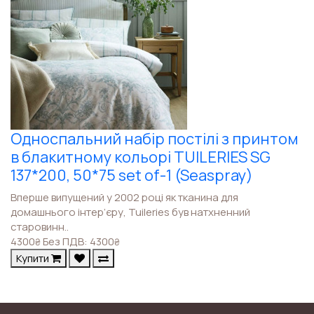
Односпальний набір постілі з принтом
в блакитному кольорі TUILERIES SG
137*200, 50*75 set of-1 (Seaspray)
Вперше випущений у 2002 році як тканина для
домашнього інтер’єру, Tuileries був натхненний
старовинн..
4300
Без ПДВ: 4300
₴
₴
Купити