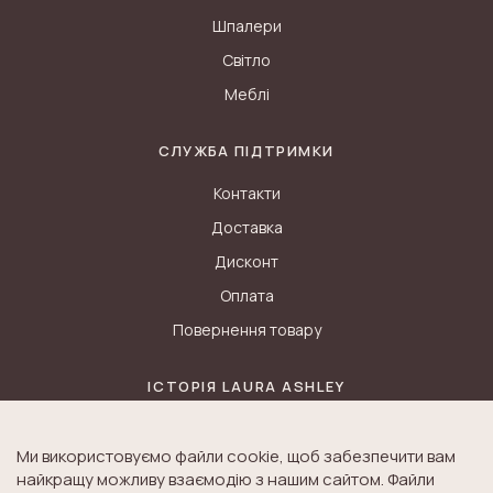
Шпалери
Світло
Меблі
СЛУЖБА ПІДТРИМКИ
Контакти
Доставка
Дисконт
Оплата
Повернення товару
ІСТОРІЯ LAURA ASHLEY
Блог
Ми використовуємо файли cookie, щоб забезпечити вам
Історія K&A
найкращу можливу взаємодію з нашим сайтом. Файли