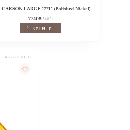
а CARSON LARGE 47*14 (Polished Nickel)
7740
₴
15480
₴
КУПИТИ
LA3756001-Q