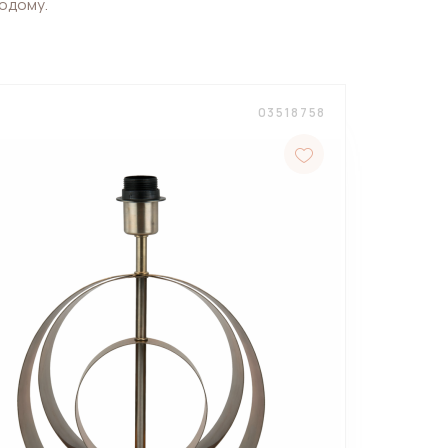
додому.
03518758