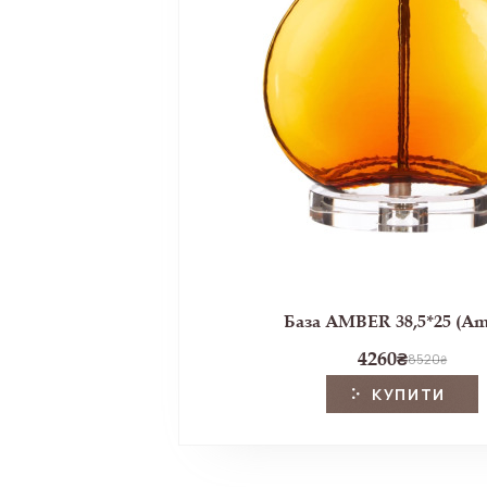
База AMBER 38,5*25 (Am
4260
₴
8520
₴
КУПИТИ