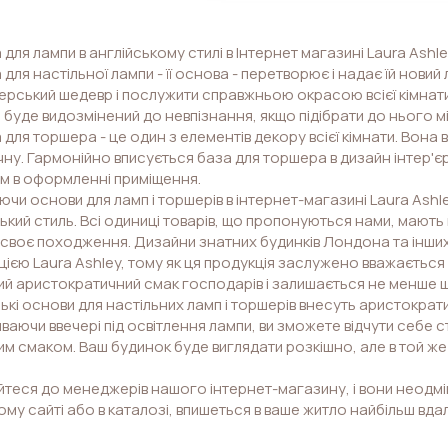
для лампи в англійському стилі в Інтернет магазині Laura Ashl
для настільної лампи - її основа - перетворює і надає їй нови
рський шедевр і послужити справжньою окрасою всієї кімнати.
 буде видозмінений до невпізнання, якщо підібрати до нього мі
для торшера - це один з елементів декору всієї кімнати. Вона в
ну. Гармонійно вписується база для торшера в дизайн інтер'єр
м в оформленні приміщення.
чи основи для ламп і торшерів в інтернет-магазині Laura Ashle
ький стиль. Всі одиниці товарів, що пропонуються нами, мають н
 своє походження. Дизайни знатних будинків Лондона та інш
ією Laura Ashley, тому як ця продукція заслужено вважається
ий аристократичний смак господарів і залишається не менше 
ькі основи для настільних ламп і торшерів внесуть аристократ
ваючи ввечері під освітлення лампи, ви зможете відчути себе 
им смаком. Ваш будинок буде виглядати розкішно, але в той ж
теся до менеджерів нашого інтернет-магазину, і вони неодмін
му сайті або в каталозі, впишеться в ваше житло найбільш вда