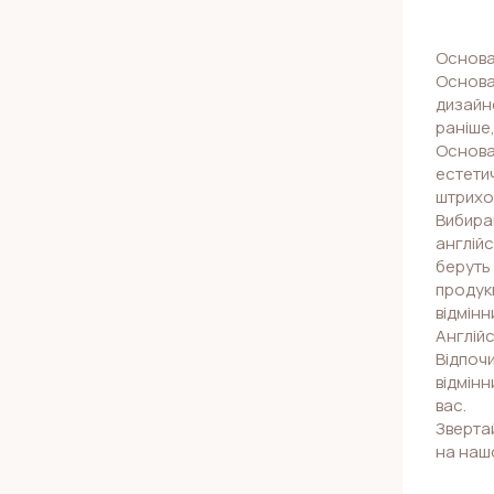
Основа 
Основа 
дизайне
раніше,
Основа 
естетич
штрихо
Вибираю
англійс
беруть
продукц
відмінн
Англійс
Відпочи
відмінн
вас.
Звертай
на нашо