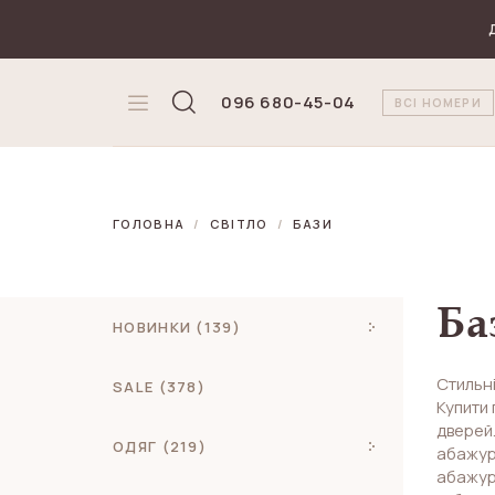
₴
Валюта
096 680-45-04
ВСІ НОМЕРИ
ГОЛОВНА
СВІТЛО
БАЗИ
Ба
НОВИНКИ (139)
Стильні
SALE (378)
Купити 
дверей.
ОДЯГ (219)
абажур,
абажур 