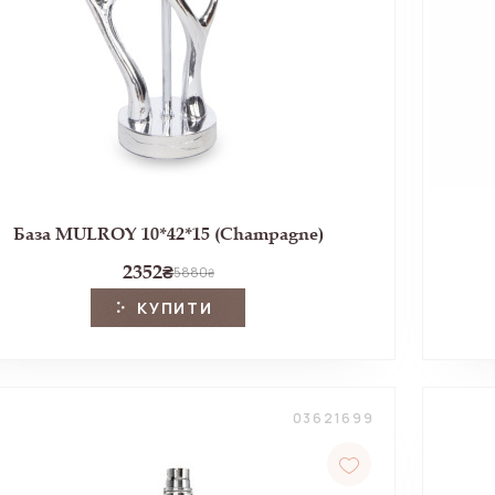
База MULROY 10*42*15 (Champagne)
2352
₴
5880
₴
КУПИТИ
03621699