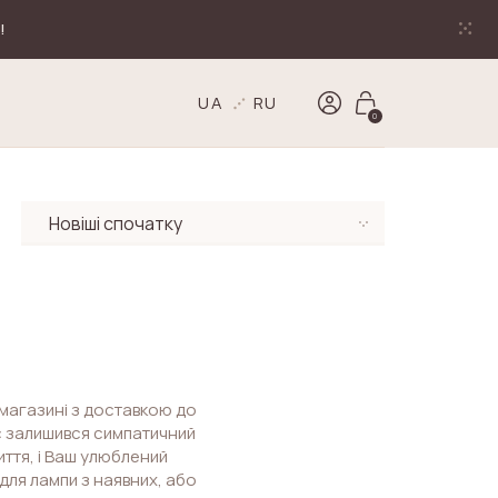
!
UA
RU
0
-магазині з доставкою до
ас залишився симпатичний
иття, і Ваш улюблений
для лампи з наявних, або