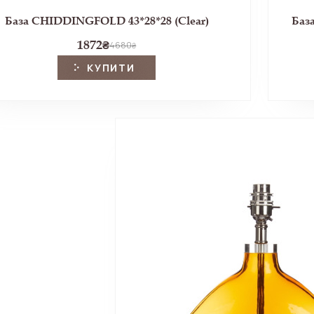
База CHIDDINGFOLD 43*28*28 (Clear)
Баз
1872
₴
4680
₴
КУПИТИ