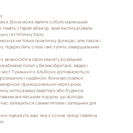
ey
й лиск. Вона може являти собою маленький
 Навіть старий абажур, який експлуатували
цну і естетичну базу.
иконує не тільки практичну функцію, але також і
у, підкреслить стиль і виступить завершальним
y, ви вносите в свою кімнату розкішний
еабиякий попит у Великобританії, звідки і
их міст Туманного Альбіону доповнюються
 розкішною і надійною. Вона висловлює
шикарною і функціональної через роки.
ичну нотку в вашу квартиру або будинок.
ставним англійським лордом, що володіє
е час залишиться самим теплим і затишним для
но підкажуть вам, яка з основ, представлена
ло.