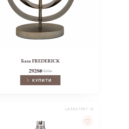
База FREDERICK
2928
₴
7320
₴
КУПИТИ
LA3627557-Q