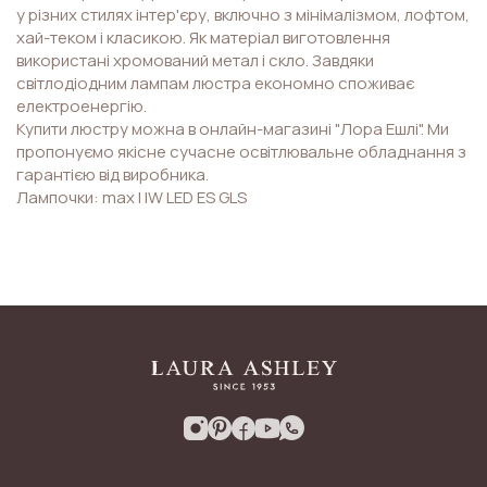
у різних стилях інтер'єру, включно з мінімалізмом, лофтом,
хай-теком і класикою. Як матеріал виготовлення
використані хромований метал і скло. Завдяки
світлодіодним лампам люстра економно споживає
електроенергію.
Купити люстру можна в онлайн-магазині "Лора Ешлі". Ми
пропонуємо якісне сучасне освітлювальне обладнання з
гарантією від виробника.
Лампочки: max I IW LED ES GLS