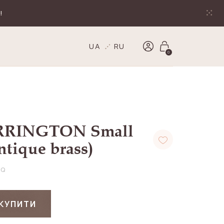
!
UA
RU
0
RRINGTON Small
tique brass)
-Q
КУПИТИ