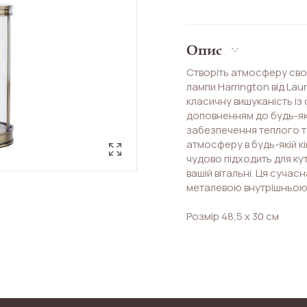
Опис
Створіть атмосферу сво
лампи Harrington від Lau
класичну вишуканість із
доповненням до будь-яко
забезпечення теплого т
атмосферу в будь-якій кі
чудово підходить для кут
вашій вітальні. Ця суча
металевою внутрішньою
Розмір 48,5 х 30 см