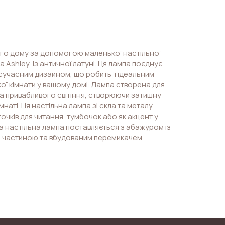
го дому за допомогою маленької настільної
ra Ashley із античної латуні. Ця лампа поєднує
 сучасним дизайном, що робить її ідеальним
ї кімнати у вашому домі. Лампа створена для
а привабливого світіння, створюючи затишну
мнаті. Ця настільна лампа зі скла та металу
очків для читання, тумбочок або як акцент у
сна настільна лампа поставляється з абажуром із
 частиною та вбудованим перемикачем.