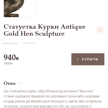
Статуетка Курки Antique
Gold Hen Sculpture
Модель:: 705314
940
₴
КУПИТИ
1880
₴
Опис
Ця статуетка курки, оброблена під античну "бронзу",
стане чудовою прикрасою для вашої кухні або чудовим
подарунком до Великодня чи іншого свята. Виготовлена
зі смоли, скульптура має висоту 20 см, що робить її