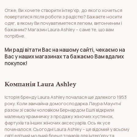
Отже, Ви хочете створити інтер'єр, до якого хочеться
повертатися після роботи з радістю? Бажаєте носити
одяг, в якому Ви почуватиметеся легким, витонченим і
бажаним? Магазин Laura Ashley – саме те, що вам
потрібне.
Ми раді вітати Вас на нашому сайті, чекаємо на
Вас у наших магазинах та бажаємо Вам вдалих
покупок!
Компанія Laura Ashley
Історія бренду Laura Ashley почалася ще далекого 1953
року. Коли звичайна домогосподарка Лаура Маунтні
разом зі своїм чоловіком Бернардом Ешлі відкрили
маленьку крамничку з продажу жіночих хустинок,
фартухів та інших жіночих аксесуарів. Ось як усе
починалося. Сьогодні Laura Ashley – це відомий у всьому
світі елітний модний бренд товарів для інтер'єру та