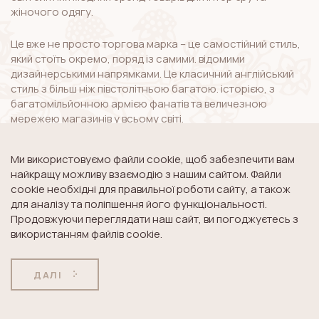
жіночого одягу.
Це вже не просто торгова марка – це самостійний стиль,
який стоїть окремо, поряд із самими. відомими
дизайнерськими напрямками. Це класичний англійський
стиль з більш ніж півстолітньою багатою. історією, з
багатомільйонною армією фанатів та величезною
мережею магазинів у всьому світі.
Ми використовуємо файли cookie, щоб забезпечити вам
Історія бренду Лора Ешлі в Україні
найкращу можливу взаємодію з нашим сайтом. Файли
cookie необхідні для правильної роботи сайту, а також
Все почалося з Подолу. Влітку 1997 року у мальовничій,
для аналізу та поліпшення його функціональності.
історичній частині Києва, архітектура якої чимось нагадує
Продовжуючи переглядати наш сайт, ви погоджуєтесь з
Англію, було відкрито перший український магазин із
використанням файлів cookie.
вивіскою «Laura Ashley».
У 21 віці Лора Ешлі в Україні – це ціла мережа з восьми
ДАЛІ
магазинів у різних регіонах країни. А з недавнього часу
(2009 рік), поціновувачам нашого улюбленого бренду
доступний ще й інтернет-магазин, який працює по всієї